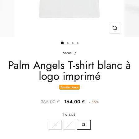
FERMER
(ESC)
Accueil
/
Palm Angels T-shirt blanc à
logo imprimé
Dernière chance
Prix
Prix
365.00 €
164.00 €
- 55%
habituel
après
réduction
TAILLE
M
L
XL