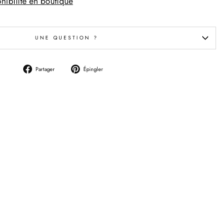
onibilité en boutique
UNE QUESTION ?
Partager
Épingler
Partager
Épingler
sur
sur
Facebook
Pinterest