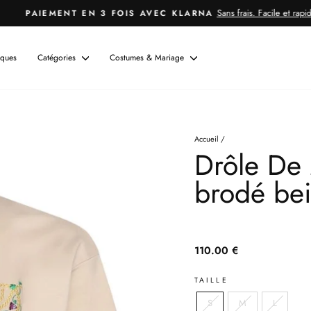
Sans frais. Facile et rapide.
PAIEMENT EN 3 FOIS AVEC KLARNA
Mettre
le
diaporama
ques
Catégories
Costumes & Mariage
en
pause
Accueil
/
Drôle De 
brodé be
Prix
110.00 €
habituel
TAILLE
S
M
L