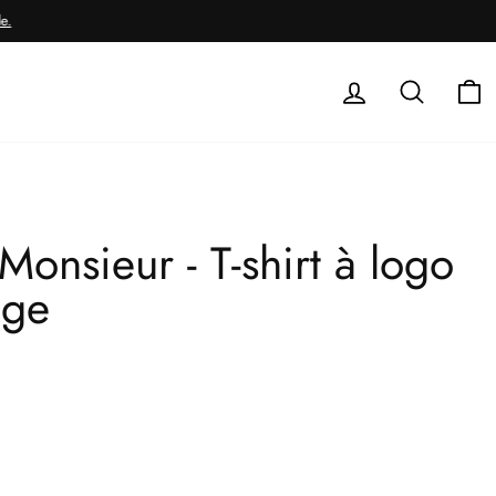
Se connecter
Rechercher
Pa
Monsieur - T-shirt à logo
ige