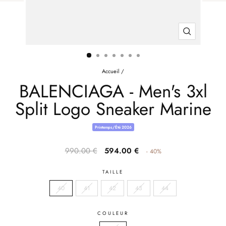
FERMER
(ESC)
Accueil
/
BALENCIAGA - Men's 3xl
Split Logo Sneaker Marine
Printemps/Été 2026
Prix
Prix
990.00 €
594.00 €
- 40%
habituel
après
réduction
TAILLE
40
41
42
43
44
COULEUR