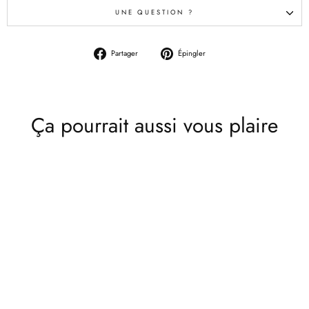
UNE QUESTION ?
Partager
Épingler
Partager
Épingler
sur
sur
Facebook
Pinterest
Ça pourrait aussi vous plaire
Épuisé
Printemps/Été 2026
BALENCIAGA - Pantalon
Palazzo à Boutonnière en Laine
Noir