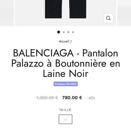
FERMER
(ESC)
Accueil
/
BALENCIAGA - Pantalon
Palazzo à Boutonnière en
Laine Noir
Printemps/Été 2026
Prix
Prix
1,300.00 €
780.00 €
- 40%
habituel
après
réduction
TAILLE
46